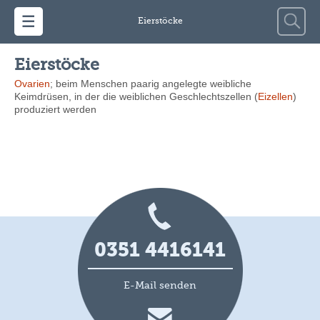
Zum Inhalt springen
Suche
Eierstöcke
nach:
Eierstöcke
Ovarien
; beim Menschen paarig angelegte weibliche
Keimdrüsen, in der die weiblichen Geschlechtszellen (
Eizellen
)
produziert werden
0351 4416141
E-Mail senden