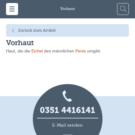
Zum Inhalt springen
Suche
Vorhaut
nach:
Zurück zum Artikel
Vorhaut
Haut, die die
Eichel
des männlichen
Penis
umgibt.
0351 4416141
E-Mail senden