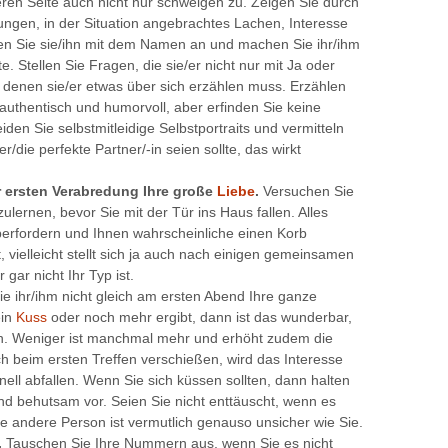
ren Seite auch nicht nur schweigen zu. Zeigen Sie durch
ngen, in der Situation angebrachtes Lachen, Interesse
n Sie sie/ihn mit dem Namen an und machen Sie ihr/ihm
 Stellen Sie Fragen, die sie/er nicht nur mit Ja oder
 denen sie/er etwas über sich erzählen muss. Erzählen
 authentisch und humorvoll, aber erfinden Sie keine
en Sie selbstmitleidige Selbstportraits und vermitteln
/die perfekte Partner/-in seien sollte, das wirkt
r ersten Verabredung Ihre große
Liebe
.
Versuchen Sie
ulernen, bevor Sie mit der Tür ins Haus fallen. Alles
erfordern und Ihnen wahrscheinliche einen Korb
, vielleicht stellt sich ja auch nach einigen gemeinsamen
ar nicht Ihr Typ ist.
e ihr/ihm nicht gleich am ersten Abend Ihre ganze
ein
Kuss
oder noch mehr ergibt, dann ist das wunderbar,
hin. Weniger ist manchmal mehr und erhöht zudem die
h beim ersten Treffen verschießen, wird das Interesse
ll abfallen. Wenn Sie sich küssen sollten, dann halten
und behutsam vor. Seien Sie nicht enttäuscht, wenn es
die andere Person ist vermutlich genauso unsicher wie Sie.
.
Tauschen Sie Ihre Nummern aus, wenn Sie es nicht