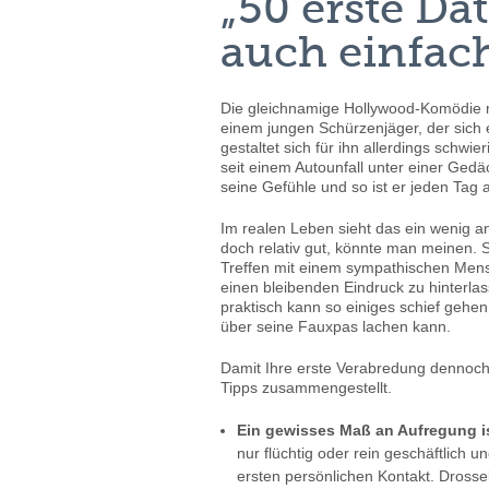
„50 erste Da
auch einfac
Die gleichnamige Hollywood-Komödie 
einem jungen Schürzenjäger, der sich ei
gestaltet sich für ihn allerdings schwi
seit einem Autounfall unter einer Gedä
seine Gefühle und so ist er jeden Ta
Im realen Leben sieht das ein wenig a
doch relativ gut, könnte man meinen. S
Treffen mit einem sympathischen Mens
einen bleibenden Eindruck zu hinterlas
praktisch kann so einiges schief geh
über seine Fauxpas lachen kann.
Damit Ihre erste Verabredung dennoch ke
Tipps zusammengestellt.
Ein gewisses Maß an Aufregung i
nur flüchtig oder rein geschäftlich 
ersten persönlichen Kontakt. Drossel