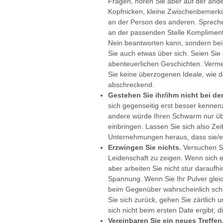
Fragen, hören Sie aber auf der ande
Kopfnicken, kleine Zwischenbemerku
an der Person des anderen. Spreche
an der passenden Stelle Komplimente.
Nein beantworten kann, sondern bei
Sie auch etwas über sich. Seien Sie
abenteuerlichen Geschichten. Vermeid
Sie keine überzogenen Ideale, wie der
abschreckend.
Gestehen Sie ihr/ihm nicht bei de
sich gegenseitig erst besser kennenz
andere würde Ihren Schwarm nur üb
einbringen. Lassen Sie sich also Zeit
Unternehmungen heraus, dass sie/er g
Erzwingen Sie nichts.
Versuchen Si
Leidenschaft zu zeigen. Wenn sich 
aber arbeiten Sie nicht stur darauf
Spannung. Wenn Sie Ihr Pulver gleic
beim Gegenüber wahrscheinlich schne
Sie sich zurück, gehen Sie zärtlich 
sich nicht beim ersten Date ergibt, 
Vereinbaren Sie ein neues Treffen