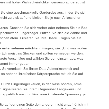
ere mit hoher Wahrscheinlichkeit genauso aufgeregt ist
 Sie eine geschmackvolle Garderobe aus, in der Sie sich
icht zu dick auf und bleiben Sie je nach Anlass eher
ßeres
. Duschen Sie sich vorher oder nehmen Sie ein Bad.
eschnittene Fingernägel. Putzen Sie sich die Zähne und
schen Atem. Frisieren Sie Ihre Haare. Tragen Sie ein
f.
Sie unternehmen möchten.
Fragen, wie: „Und was wollen
präch meist ins Stocken und sollten vermieden werden.
nkrete Vorschläge und wählen Sie gemeinsam aus, was
kommt immer gut an.
t.
So vermitteln Sie Ihrem Date Aufmerksamkeit und
o anhand ihrer/seiner Körpersprache mit, ob Sie auf
.
Durch Fingernägel kauen, in der Nase bohren, Arme
n signalisieren Sie Ihrem Gegenüber Langeweile und
nappetitlich aus und lässt eine knisternde Spannung gar
ie auf der einen Seite den anderen nicht unaufhörlich mit