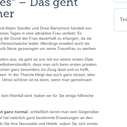
tes“ – Das geht
her
Tei
mit Adam Sandler und Drew Barrymore handelt von
nes Tages in eine attraktive Frau verliebt. Es
erig die Gunst der Frau dauerhaft zu erlangen, da sie
chtnisschwäche leidet. Allerdings erwidert auch sie
g aufs Neue gezwungen um seine Traumfrau zu werben.
nders aus, da geht es uns mit nur einem ersten Date
elbstverständlich, dass man sich beim ersten privaten
chen ganz besonders ins Zeug lässt und so hofft,
sen. In der Theorie klingt das auch ganz simpel, aber
en. Umso schöner ist es dann, wenn man gemeinsam
in Reinfall wird, haben wir für Sie einige hilfreiche
st ganz normal
, schließlich kennt man sein Gegenüber
und hat natürlich ganz bestimmte Erwartungen an den
n Sie Ihre Nervosität und Hektik, indem Sie sich immer