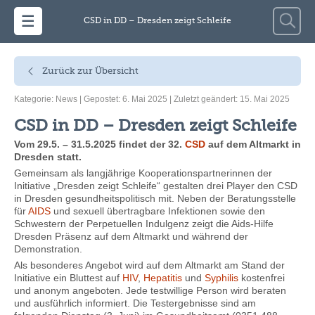
Zum Inhalt springen
Suche
CSD in DD – Dresden zeigt Schleife
nach:
Zurück zur Übersicht
Kategorie:
News
| Gepostet: 6. Mai 2025 | Zuletzt geändert: 15. Mai 2025
CSD in DD – Dresden zeigt Schleife
Vom 29.5. – 31.5.2025 findet der 32.
CSD
auf dem Altmarkt in
Dresden statt.
Gemeinsam als langjährige Kooperationspartnerinnen der
Initiative „Dresden zeigt Schleife“ gestalten drei Player den CSD
in Dresden gesundheitspolitisch mit. Neben der Beratungsstelle
für
AIDS
und sexuell übertragbare Infektionen sowie den
Schwestern der Perpetuellen Indulgenz zeigt die Aids-Hilfe
Dresden Präsenz auf dem Altmarkt und während der
Demonstration.
Als besonderes Angebot wird auf dem Altmarkt am Stand der
Initiative ein Bluttest auf
HIV
,
Hepatitis
und
Syphilis
kostenfrei
und anonym angeboten. Jede testwillige Person wird beraten
und ausführlich informiert. Die Testergebnisse sind am