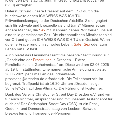
folgenden Dienstag (3. Juni) im Gesundheitsamt (0351 488
8290) erfragbar.
Unterstützt wird unsere Präsenz auf dem CSD durch die
bundesweite geben ICH WEISS WAS ICH TU-
Präventionskampagne der Deutschen Aidshilfe. Sie engagiert
sich für schwule und bisexuelle cis und trans* Männer sowie
andere Männer, die
Sex
mit Männern haben. Wir freuen uns auf
eine tolle gemeinsame Zeit. Die ehrenamtlichen Mitarbeiter sind
vor Ort und geben ICH WEISS WAS ICH TU ein Gesicht. Wenn
du eine Frage rund um schwules Leben,
Safer Sex
oder zum
Leben mit HIV hast.
Auch bietet das Gesundheitsamt die beliebte Stadtführung zur
„Geschichte der
Prostitution
in Dresden – Plätze,
Persönlichkeiten, Geheimnisse“ an. Diese wird am 02.06.2025
ab 19 Uhr stattfinden. Eine namentliche Anmeldung ist bis zum
28.05.2025 per Email an gesundheitsamt-
prostschg@dresden.de erforderlich. Die Teilnehmerzahl ist
begrenzt. Treffpunkt ist ab 16:30 Uhr am „Dresden zeigt
Schleife“-Zelt auf dem Altmarkt. Die Führung ist kostenfrei.
Dank des Vereins Christopher Street Day Dresden e.V. sind wir
für euch sichtbar, ansprechbar und mit unserem Testangebot für
euch da! Der Christopher Street Day (CSD) ist ein Fest-,
Gedenk- und Demonstrationstag von Lesben, Schwulen,
Bisexuellen und Transgender-Personen.