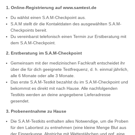
1. Online-Registrierung auf www.samtest.de
Du wählst einen S.A.M-Checkpoint aus.
S.A.M stellt dir die Kontaktdaten des ausgewählten S.A.M-
Checkpoints bereit.
Du vereinbarst telefonisch einen Termin zur Erstberatung mit
dem S.A.M-Checkpoint.
2. Erstberatung im S.A.M-Checkpoint
Gemeinsam mit der medizinischen Fachkraft entscheidet ihr
über die für dich geeignete Testfrequenz, d. h. einmal jährlich,
alle 6 Monate oder alle 3 Monate.
Das erste S.A.M-Testkit bezahlst du im S.A.M-Checkpoint und
bekommst es direkt mit nach Hause. Alle nachfolgenden
Testkits werden an deine angegebene Lieferadresse
gesendet.
3. Probenentnahme zu Hause
Die S.A.M-Testkits enthalten alles Notwendige, um die Proben
für den Labortest zu entnehmen (eine kleine Menge Blut aus
der Fingerkuppe, Abstriche mit Wattestäbchen und ggf. eine