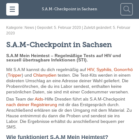
Zum Inhalt springen
Suche
S.A.M-Checkpoint in Sachsen
nach:
Kategorie:
News
| Gepostet: 5. Februar 2020 | Zuletzt geändert: 5. Februar
2020
S.A.M-Checkpoint in Sachsen
S.A.M Mein Heimtest – Regelmäßige Tests auf HIV und
sexuell übertragbare Infektionen (STI).
Mit S.A.M kannst du dich regelmäßig auf
HIV
,
Syphilis
,
Gonorrhö
(
Tripper
) und
Chlamydien
testen. Die Test-Kits werden in einem
diskreten Umschlag an eine Adresse deiner Wahl geliefert. Die
Probenröhrchen, die du ins Labor sendest, enthalten keine
persönlichen Daten, sie sind mit einer Codenummer versehen.
Das Team der
Aids
-Hilfe Dresden führt als S.A.M-Checkpoint
nach deiner Registrierung
mit dir das Erstgespräch durch.
Anschließend erklären sie dir den Umgang mit dem Material. Zu
Hause entnimmst du dann die Proben und sendest sie ins
Labor. Die Ergebnisse erhältst du anschließend bequem per
SMS.
Wie funktioniert S.A.M Mein Heimtest?