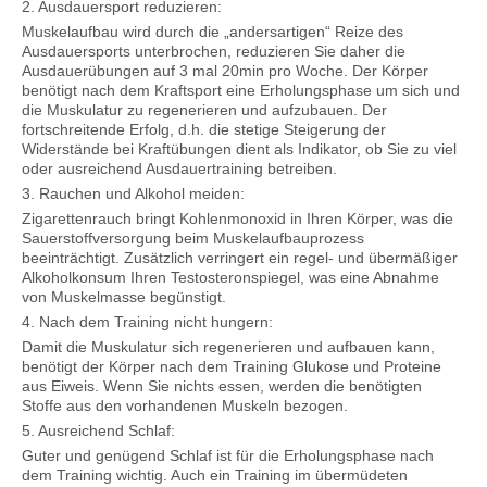
2. Ausdauersport reduzieren:
Muskelaufbau wird durch die „andersartigen“ Reize des
Ausdauersports unterbrochen, reduzieren Sie daher die
Ausdauerübungen auf 3 mal 20min pro Woche. Der Körper
benötigt nach dem Kraftsport eine Erholungsphase um sich und
die Muskulatur zu regenerieren und aufzubauen. Der
fortschreitende Erfolg, d.h. die stetige Steigerung der
Widerstände bei Kraftübungen dient als Indikator, ob Sie zu viel
oder ausreichend Ausdauertraining betreiben.
3. Rauchen und Alkohol meiden:
Zigarettenrauch bringt Kohlenmonoxid in Ihren Körper, was die
Sauerstoffversorgung beim Muskelaufbauprozess
beeinträchtigt. Zusätzlich verringert ein regel- und übermäßiger
Alkoholkonsum Ihren Testosteronspiegel, was eine Abnahme
von Muskelmasse begünstigt.
4. Nach dem Training nicht hungern:
Damit die Muskulatur sich regenerieren und aufbauen kann,
benötigt der Körper nach dem Training Glukose und Proteine
aus Eiweis. Wenn Sie nichts essen, werden die benötigten
Stoffe aus den vorhandenen Muskeln bezogen.
5. Ausreichend Schlaf:
Guter und genügend Schlaf ist für die Erholungsphase nach
dem Training wichtig. Auch ein Training im übermüdeten