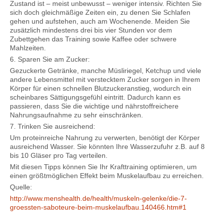
Zustand ist – meist unbewusst – weniger intensiv. Richten Sie
sich doch gleichmäßige Zeiten ein, zu denen Sie Schlafen
gehen und aufstehen, auch am Wochenende. Meiden Sie
zusätzlich mindestens drei bis vier Stunden vor dem
Zubettgehen das Training sowie Kaffee oder schwere
Mahlzeiten.
6. Sparen Sie am Zucker:
Gezuckerte Getränke, manche Müsliriegel, Ketchup und viele
andere Lebensmittel mit verstecktem Zucker sorgen in Ihrem
Körper für einen schnellen Blutzuckeranstieg, wodurch ein
scheinbares Sättigungsgefühl eintritt. Dadurch kann es
passieren, dass Sie die wichtige und nährstoffreichere
Nahrungsaufnahme zu sehr einschränken.
7. Trinken Sie ausreichend:
Um proteinreiche Nahrung zu verwerten, benötigt der Körper
ausreichend Wasser. Sie könnten Ihre Wasserzufuhr z.B. auf 8
bis 10 Gläser pro Tag verteilen.
Mit diesen Tipps können Sie Ihr Krafttraining optimieren, um
einen größtmöglichen Effekt beim Muskelaufbau zu erreichen.
Quelle:
http://www.menshealth.de/health/muskeln-gelenke/die-7-
groessten-saboteure-beim-muskelaufbau.140466.htm#1