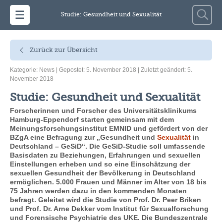
Zum Inhalt springen
Suche
Studie: Gesundheit und Sexualität
nach:
Zurück zur Übersicht
Kategorie:
News
| Gepostet: 5. November 2018 | Zuletzt geändert: 5.
November 2018
Studie: Gesundheit und Sexualität
Forscherinnen und Forscher des Universitätsklinikums
Hamburg-Eppendorf starten gemeinsam mit dem
Meinungsforschungsinstitut EMNID und gefördert von der
BZgA eine Befragung zur „Gesundheit und
Sexualität
in
Deutschland – GeSiD“. Die GeSiD-Studie soll umfassende
Basisdaten zu Beziehungen, Erfahrungen und sexuellen
Einstellungen erheben und so eine Einschätzung der
sexuellen Gesundheit der Bevölkerung in Deutschland
ermöglichen. 5.000 Frauen und Männer im Alter von 18 bis
75 Jahren werden dazu in den kommenden Monaten
befragt. Geleitet wird die Studie von Prof. Dr. Peer Briken
und Prof. Dr. Arne Dekker vom Institut für Sexualforschung
und Forensische Psychiatrie des UKE. Die Bundeszentrale