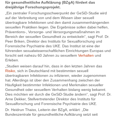
für gesundheitliche Aufklärung (BZgA) fördert das
dreijährige Forschungsprojekt.
„Ein zentraler Forschungsschwerpunkt der GeSiD-Studie wird
auf der Verbreitung von und dem Wissen über sexuell
übertragbare Infektionen und den damit zusammenhängenden
sexuellen Praktiken liegen. Die Ergebnisse sollen dabei helfen,
Präventions-, Vorsorge- und Versorgungsmaßnahmen im
Bereich der sexuellen Gesundheit zu entwickeln“, sagt Prof. Dr.
Peer Briken, Direktor des Instituts für Sexualforschung und
Forensische Psychiatrie des UKE. Das Institut ist eine der
führenden sexualwissenschaftlichen Einrichtungen Europas und
forscht seit nahezu 60 Jahren zu sexuellem
Verhalten
und
Erleben.
„Studien weisen darauf hin, dass in den letzten Jahren das
Risiko
, sich in Deutschland mit bestimmten sexuell
übertragbaren Infektionen zu infizieren, wieder zugenommen
hat. Allerdings ist über den Zusammenhang zwischen der
Häufigkeit bestimmter Infektionen und Merkmalen sexueller
Gesundheit oder sexuellem Verhalten bislang wenig bekannt.
Dies möchten wir durch die GeSiD-Studie ändern“, sagt Prof. Dr.
Arne Dekker, Stellvertretender Direktor des Instituts für
Sexualforschung und Forensische Psychiatrie des UKE.
Dr. Heidrun Thaiss, Leiterin der BZgA, erklärt: „Die
Bundeszentrale für gesundheitliche Aufklärung setzt seit