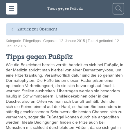
Zum Inhalt springen
Suche
Tipps gegen Fußpilz
nach:
Zurück zur Übersicht
Kategorie:
Pflegetipps
| Gepostet: 12. Januar 2015 | Zuletzt geändert: 12.
Januar 2015
Tipps gegen Fußpilz
Wie die Bezeichnet bereits verrät, handelt es sich bei Fußpilz, in
der Medizin spricht man hierbei von einer Dermatomykose, um
eine Pilzerkrankung. Verantwortlich dafür sind die so genannten
Dermatophyten. Die Füße bieten diesen Fadenpilzen einen
optimalen Verbreitungsort, da sie sich bevorzugt auf feucht-
warmen Stellen ausbreiten. Übertragen werden sie besonders
häufig in Schwimmbädern, Umkleidekabinen oder in der
Dusche, also an Orten wo man sich barfuß aufhält. Befinden
sich die Keime einmal auf der Haut, so haben Sie besonders in
ständig geschlossenem Schuhwerk die besten Chancen sich zu
vermehren, sogar die Fußnägel können durch sie angegriffen
werden. Ideale Bedingungen finden die Pilze auch bei
Menschen mit schlecht durchbluteten Füßen, da sie sich gut in