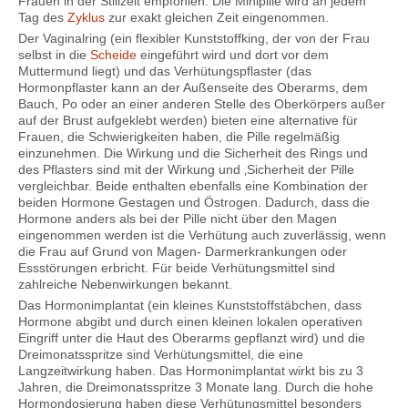
Frauen in der Stillzeit empfohlen. Die Minipille wird an jedem
Tag des
Zyklus
zur exakt gleichen Zeit eingenommen.
Der Vaginalring (ein flexibler Kunststoffking, der von der Frau
selbst in die
Scheide
eingeführt wird und dort vor dem
Muttermund liegt) und das Verhütungspflaster (das
Hormonpflaster kann an der Außenseite des Oberarms, dem
Bauch, Po oder an einer anderen Stelle des Oberkörpers außer
auf der Brust aufgeklebt werden) bieten eine alternative für
Frauen, die Schwierigkeiten haben, die Pille regelmäßig
einzunehmen. Die Wirkung und die Sicherheit des Rings und
des Pflasters sind mit der Wirkung und ‚Sicherheit der Pille
vergleichbar. Beide enthalten ebenfalls eine Kombination der
beiden Hormone Gestagen und Östrogen. Dadurch, dass die
Hormone anders als bei der Pille nicht über den Magen
eingenommen werden ist die Verhütung auch zuverlässig, wenn
die Frau auf Grund von Magen- Darmerkrankungen oder
Essstörungen erbricht. Für beide Verhütungsmittel sind
zahlreiche Nebenwirkungen bekannt.
Das Hormonimplantat (ein kleines Kunststoffstäbchen, dass
Hormone abgibt und durch einen kleinen lokalen operativen
Eingriff unter die Haut des Oberarms gepflanzt wird) und die
Dreimonatsspritze sind Verhütungsmittel, die eine
Langzeitwirkung haben. Das Hormonimplantat wirkt bis zu 3
Jahren, die Dreimonatsspritze 3 Monate lang. Durch die hohe
Hormondosierung haben diese Verhütungsmittel besonders