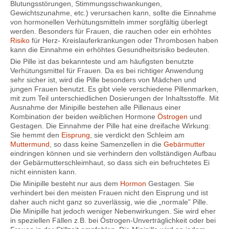
Blutungsstörungen, Stimmungsschwankungen,
Gewichtszunahme, etc.) verursachen kann, sollte die Einnahme
von hormonellen Verhütungsmitteln immer sorgfältig überlegt
werden. Besonders für Frauen, die rauchen oder ein erhöhtes
Risiko
für Herz- Kreislauferkrankungen oder Thrombosen haben
kann die Einnahme ein erhöhtes Gesundheitsrisiko bedeuten.
Die Pille ist das bekannteste und am häufigsten benutzte
Verhütungsmittel für Frauen. Da es bei richtiger Anwendung
sehr sicher ist, wird die Pille besonders von Mädchen und
jungen Frauen benutzt. Es gibt viele verschiedene Pillenmarken,
mit zum Teil unterschiedlichen Dosierungen der Inhaltsstoffe. Mit
Ausnahme der Minipille bestehen alle Pillenaus einer
Kombination der beiden weiblichen Hormone
Östrogen
und
Gestagen. Die Einnahme der Pille hat eine dreifache Wirkung:
Sie hemmt den
Eisprung
, sie verdickt den Schleim am
Muttermund
, so dass keine Samenzellen in die
Gebärmutter
eindringen können und sie verhindern den vollständigen Aufbau
der Gebärmutterschleimhaut, so dass sich ein befruchtetes Ei
nicht einnisten kann.
Die Minipille besteht nur aus dem
Hormon
Gestagen. Sie
verhindert bei den meisten Frauen nicht den Eisprung und ist
daher auch nicht ganz so zuverlässig, wie die „normale” Pille.
Die Minipille hat jedoch weniger Nebenwirkungen. Sie wird eher
in speziellen Fällen z.B. bei Östrogen-Unverträglichkeit oder bei