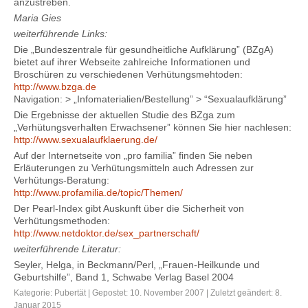
anzustreben.
Maria Gies
weiterführende Links:
Die „Bundeszentrale für gesundheitliche Aufklärung” (BZgA)
bietet auf ihrer Webseite zahlreiche Informationen und
Broschüren zu verschiedenen Verhütungsmehtoden:
http://www.bzga.de
Navigation: > „Infomaterialien/Bestellung” > “Sexualaufklärung”
Die Ergebnisse der aktuellen Studie des BZga zum
„Verhütungsverhalten Erwachsener” können Sie hier nachlesen:
http://www.sexualaufklaerung.de/
Auf der Internetseite von „pro familia” finden Sie neben
Erläuterungen zu Verhütungsmitteln auch Adressen zur
Verhütungs-Beratung:
http://www.profamilia.de/topic/Themen/
Der Pearl-Index gibt Auskunft über die Sicherheit von
Verhütungsmethoden:
http://www.netdoktor.de/sex_partnerschaft/
weiterführende Literatur:
Seyler, Helga, in Beckmann/Perl, „Frauen-Heilkunde und
Geburtshilfe”, Band 1, Schwabe Verlag Basel 2004
Kategorie:
Pubertät
| Gepostet: 10. November 2007 | Zuletzt geändert: 8.
Januar 2015