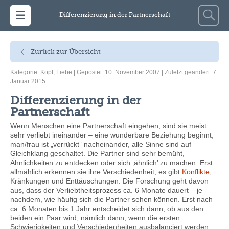
Zum Inhalt springen
Suche
Differenzierung in der Partnerschaft
nach:
Zurück zur Übersicht
Kategorie:
Kopf
,
Liebe
| Gepostet: 10. November 2007 | Zuletzt geändert: 7.
Januar 2015
Differenzierung in der
Partnerschaft
Wenn Menschen eine Partnerschaft eingehen, sind sie meist
sehr verliebt ineinander – eine wunderbare Beziehung beginnt,
man/frau ist „verrückt” nacheinander, alle Sinne sind auf
Gleichklang geschaltet. Die Partner sind sehr bemüht,
Ähnlichkeiten zu entdecken oder sich ‚ähnlich’ zu machen. Erst
allmählich erkennen sie ihre Verschiedenheit; es gibt
Konflikte
,
Kränkungen und Enttäuschungen. Die Forschung geht davon
aus, dass der Verliebtheitsprozess ca. 6 Monate dauert – je
nachdem, wie häufig sich die Partner sehen können. Erst nach
ca. 6 Monaten bis 1 Jahr entscheidet sich dann, ob aus den
beiden ein Paar wird, nämlich dann, wenn die ersten
Schwierigkeiten und Verschiedenheiten ausbalanciert werden