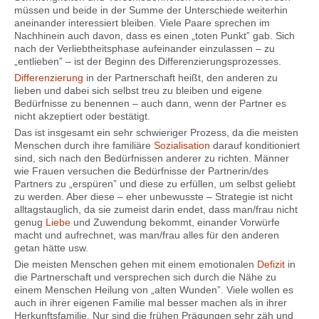
müssen und beide in der Summe der Unterschiede weiterhin
aneinander interessiert bleiben. Viele Paare sprechen im
Nachhinein auch davon, dass es einen „toten Punkt” gab. Sich
nach der Verliebtheitsphase aufeinander einzulassen – zu
„entlieben” – ist der Beginn des Differenzierungsprozesses.
Differenzierung
in der Partnerschaft heißt, den anderen zu
lieben und dabei sich selbst treu zu bleiben und eigene
Bedürfnisse zu benennen – auch dann, wenn der Partner es
nicht akzeptiert oder bestätigt.
Das ist insgesamt ein sehr schwieriger Prozess, da die meisten
Menschen durch ihre familiäre
Sozialisation
darauf konditioniert
sind, sich nach den Bedürfnissen anderer zu richten. Männer
wie Frauen versuchen die Bedürfnisse der Partnerin/des
Partners zu „erspüren” und diese zu erfüllen, um selbst geliebt
zu werden. Aber diese – eher unbewusste – Strategie ist nicht
alltagstauglich, da sie zumeist darin endet, dass man/frau nicht
genug
Liebe
und Zuwendung bekommt, einander Vorwürfe
macht und aufrechnet, was man/frau alles für den anderen
getan hätte usw.
Die meisten Menschen gehen mit einem emotionalen
Defizit
in
die Partnerschaft und versprechen sich durch die Nähe zu
einem Menschen Heilung von „alten Wunden”. Viele wollen es
auch in ihrer eigenen Familie mal besser machen als in ihrer
Herkunftsfamilie. Nur sind die frühen Prägungen sehr zäh und