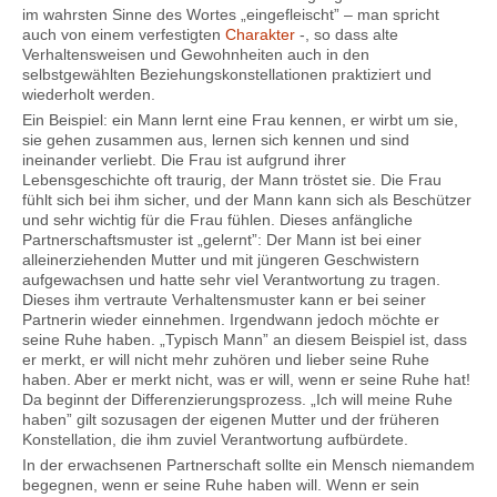
im wahrsten Sinne des Wortes „eingefleischt” – man spricht
auch von einem verfestigten
Charakter
-, so dass alte
Verhaltensweisen und Gewohnheiten auch in den
selbstgewählten Beziehungskonstellationen praktiziert und
wiederholt werden.
Ein Beispiel: ein Mann lernt eine Frau kennen, er wirbt um sie,
sie gehen zusammen aus, lernen sich kennen und sind
ineinander verliebt. Die Frau ist aufgrund ihrer
Lebensgeschichte oft traurig, der Mann tröstet sie. Die Frau
fühlt sich bei ihm sicher, und der Mann kann sich als Beschützer
und sehr wichtig für die Frau fühlen. Dieses anfängliche
Partnerschaftsmuster ist „gelernt”: Der Mann ist bei einer
alleinerziehenden Mutter und mit jüngeren Geschwistern
aufgewachsen und hatte sehr viel Verantwortung zu tragen.
Dieses ihm vertraute Verhaltensmuster kann er bei seiner
Partnerin wieder einnehmen. Irgendwann jedoch möchte er
seine Ruhe haben. „Typisch Mann” an diesem Beispiel ist, dass
er merkt, er will nicht mehr zuhören und lieber seine Ruhe
haben. Aber er merkt nicht, was er will, wenn er seine Ruhe hat!
Da beginnt der Differenzierungsprozess. „Ich will meine Ruhe
haben” gilt sozusagen der eigenen Mutter und der früheren
Konstellation, die ihm zuviel Verantwortung aufbürdete.
In der erwachsenen Partnerschaft sollte ein Mensch niemandem
begegnen, wenn er seine Ruhe haben will. Wenn er sein