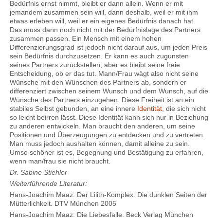
Bedürfnis ernst nimmt, bleibt er dann allein. Wenn er mit
jemandem zusammen sein will, dann deshalb, weil er mit ihm
etwas erleben will, weil er ein eigenes Bedürfnis danach hat.
Das muss dann noch nicht mit der Bedürfnislage des Partners
zusammen passen. Ein Mensch mit einem hohen
Differenzierungsgrad ist jedoch nicht darauf aus, um jeden Preis
sein Bedürfnis durchzusetzen. Er kann es auch zugunsten
seines Partners zurückstellen, aber es bleibt seine freie
Entscheidung, ob er das tut. Mann/Frau wägt also nicht seine
Wünsche mit den Wünschen des Partners ab, sondern er
differenziert zwischen seinem Wunsch und dem Wunsch, auf die
Wünsche des Partners einzugehen. Diese Freiheit ist an ein
stabiles Selbst gebunden, an eine innere
Identität
, die sich nicht
so leicht beirren lässt. Diese Identität kann sich nur in Beziehung
zu anderen entwickeln. Man braucht den anderen, um seine
Positionen und Überzeugungen zu entdecken und zu vertreten.
Man muss jedoch aushalten können, damit alleine zu sein.
Umso schöner ist es, Begegnung und Bestätigung zu erfahren,
wenn man/frau sie nicht braucht.
Dr. Sabine Stiehler
Weiterführende Literatur:
Hans-Joachim Maaz: Der Lilith-Komplex. Die dunklen Seiten der
Mütterlichkeit. DTV München 2005
Hans-Joachim Maaz: Die Liebesfalle. Beck Verlag München