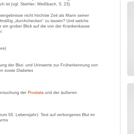
ch ist (vgl. Stiehler; Weißbach, S. 23).
ergebnisse nicht höchste Zeit als Mann seiner
elmäßig „durchchecken“ zu lassen? Und welche
r ein grober Blick auf die von der Krankenkasse
r:
hre)
fung der Blut- und Urinwerte zur Früherkennung von
en sowie Diabetes
tersuchung der
Prostata
und der äußeren
zum 55. Lebensjahr): Test auf verborgenes Blut im
arms