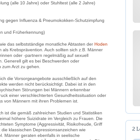
g (alle 10 Jahre) oder Stuhltest (alle 2 Jahre)
fung gegen Influenza & Pneumokokken-Schutzimpfung
ion und Früherkennung)
wie das selbstständige monatliche Abtasten der
Hoden
als Krebsprävention. Auch sollten sich z.B. Männer
rinnen oder -partnern regelmäßig auf sexuell
n. Generell gilt es bei Beschwerden oder
n zum Arzt zu gehen.
 sich die Vorsorgeangebote ausschließlich auf den
te werden nicht berücksichtigt. Dabei ist in den
 psychischen Störungen bei Männern erkennbar
ruck einer verschlechterten Gesundheitssituation oder
 von Männern mit ihren Problemen ist.
ch ist die gemäß zahlreichen Studien und Statistiken
eimal höhere Suizidrate im Vergleich zu Frauen. Die
hteten Symptome (Aggressivität, Risikofreude, Griff
2
L
t die klassischen Depressionsanzeichen wie
l. Männer geraten ebenfalls in seelische