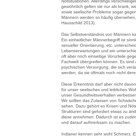
Notsituationen. Allerdings verschweige
gewöhnlich gelten sie nur als krank, w
sowie seelische Probleme sogar gegen
Männern werden so häufig übersehen, f
Hausschild 2013).
Das Selbstverständnis von Männern ka
Ein einheitlicher Männerbegriff ist sin
sexueller Orientierung, etc. untersch
Lebenserwartungen und ein unterschied
oft aber noch einseitige Vorurteile ge
Fachwelt übergreifen können. Es sind 
psychischen Versorgung, die sich ve
werden, da sie oftmals noch nicht dere
Diese Erkenntnis darf aber nicht davo
für unser seelisches und leibliches 
unser Gesundheitsverhalten verbesse
Wir sollten das Zulassen von Schwäche
sehen. Dazu gehört es Krisen und Nöt
Strukturen sind gefordert etwas zu ände
diese annehmen. Dadurch ist es zude
und darauf aufmerksam zu machen.
Indianer kennen sehr wohl Schmerz. Es 