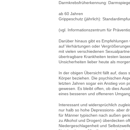
Darmkrebsfrüherkennung: Darmspiegelun
ab 60 Jahren
Grippeschutz (jährlich): Standardimp
(vgl. Informationszentrum für Prävent
Darüber hinaus gibt es Empfehlungen 
auf Verhärtungen oder Vergrößerungen 
mit vielen verschiedenen Sexualpartne
übertragbare Krankheiten testen lasse
Unsicherheiten lieber heute als morge
In der obigen Übersicht fällt auf, dass
Körper beziehen. Die psychischen Aspek
letzten Jahren sogar ein Anstieg von
gewesen. Es bleibt offen, ob dies Ausd
eines besseren und offeneren Umgangs
Interessant und widersprüchlich zuglei
nur halb so hohe Depressions- aber dr
für Männer typischen nach außen geric
zu Alkohol und Drogen) überdecken of
Niedergeschlagenheit und Selbstzweife