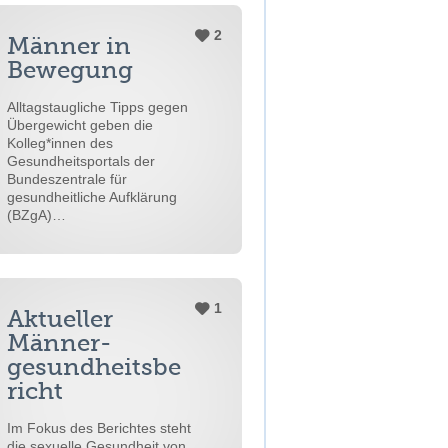
2
Männer in
Bewegung
Alltagstaugliche Tipps gegen
Übergewicht geben die
Kolleg*innen des
Gesundheitsportals der
Bundeszentrale für
gesundheitliche Aufklärung
(BZgA)…
1
Aktueller
Männer-
gesundheitsbe
richt
Im Fokus des Berichtes steht
die sexuelle Gesundheit von