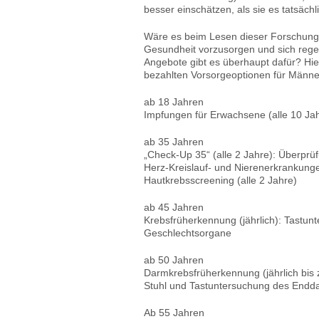
besser einschätzen, als sie es tatsächli
Wäre es beim Lesen dieser Forschungs
Gesundheit vorzusorgen und sich reg
Angebote gibt es überhaupt dafür? Hie
bezahlten Vorsorgeoptionen für Männe
ab 18 Jahren
Impfungen für Erwachsene (alle 10 Ja
ab 35 Jahren
„Check-Up 35“ (alle 2 Jahre): Überprü
Herz-Kreislauf- und Nierenerkrankung
Hautkrebsscreening (alle 2 Jahre)
ab 45 Jahren
Krebsfrüherkennung (jährlich): Tastun
Geschlechtsorgane
ab 50 Jahren
Darmkrebsfrüherkennung (jährlich bis 
Stuhl und Tastuntersuchung des Endd
Ab 55 Jahren