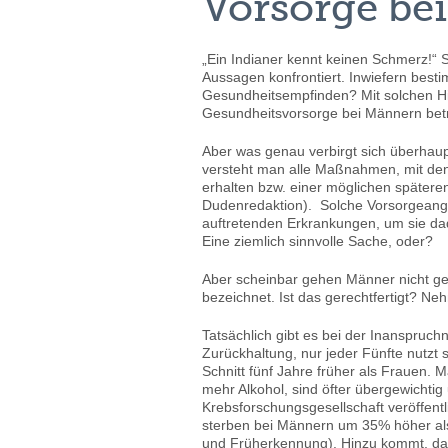
Vorsorge be
„Ein Indianer kennt keinen Schmerz!“ 
Aussagen konfrontiert. Inwiefern best
Gesundheitsempfinden? Mit solchen H
Gesundheitsvorsorge bei Männern bet
Aber was genau verbirgt sich überhaup
versteht man alle Maßnahmen, mit de
erhalten bzw. einer möglichen spätere
Dudenredaktion). Solche Vorsorgeang
auftretenden Erkrankungen, um sie da
Eine ziemlich sinnvolle Sache, oder?
Aber scheinbar gehen Männer nicht ger
bezeichnet. Ist das gerechtfertigt? Ne
Tatsächlich gibt es bei der Inanspru
Zurückhaltung, nur jeder Fünfte nutzt
Schnitt fünf Jahre früher als Frauen. M
mehr Alkohol, sind öfter übergewichtig
Krebsforschungsgesellschaft veröffentl
sterben bei Männern um 35% höher als
und Früherkennung). Hinzu kommt, das