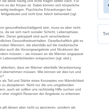
n sie diese häufig und Ärzte fragen selten nach. Für
enn es der Körper ist. Dabei können sich körperliche
seitig bedingen. Psychische Erkrankungen bei
ehlgedeutet und nicht bzw. falsch behandelt (vgl.
nn gesundheitsschädigend sein, muss es aber nicht.
nlos, da sie sich nach sozialer Schicht, Lebensphase,
Tei
eiden. Daran gekoppelt sind auch verschiedene
liches Gesundheitsverhalten. Gesellschaftlich gibt es
genüber Männern, die ebenfalls auf die medizinische
also auch die Vorsorgeangebote und Strukturen der
rändern müssen – sie müssen an die Männer angepasst
n Lebenswirklichkeiten entsprechen (vgl. ebd.).
n ablenken, dass wir Männer ebenfalls Verantwortung
Wohl übernehmen müssen. Wie können wir dies tun und
rn?
 als Teil und Stärke eines Konzeptes von Männlichkeit
e zu akzeptieren. Nicht nur die uns umgebenden
rn, auch wir sollten uns rechtzeitig Hilfe suchen und
m eher möglich Reserven der Angebote zu erkennen
gilt diesen aber nicht zu ignorieren, sondern als