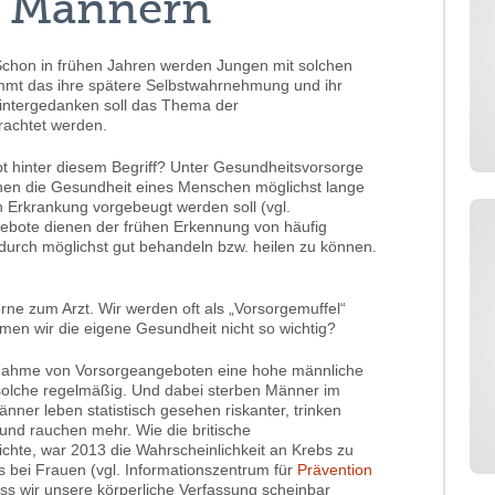
i Männern
Schon in frühen Jahren werden Jungen mit solchen
immt das ihre spätere Selbstwahrnehmung und ihr
intergedanken soll das Thema der
rachtet werden.
t hinter diesem Begriff? Unter Gesundheitsvorsorge
nen die Gesundheit eines Menschen möglichst lange
n Erkrankung vorgebeugt werden soll (vgl.
ebote dienen der frühen Erkennung von häufig
durch möglichst gut behandeln bzw. heilen zu können.
ne zum Arzt. Wir werden oft als „Vorsorgemuffel“
hmen wir die eigene Gesundheit nicht so wichtig?
chnahme von Vorsorgeangeboten eine hohe männliche
 solche regelmäßig. Und dabei sterben Männer im
änner leben statistisch gesehen riskanter, trinken
 und rauchen mehr. Wie die britische
ichte, war 2013 die Wahrscheinlichkeit an Krebs zu
 bei Frauen (vgl. Informationszentrum für
Prävention
s wir unsere körperliche Verfassung scheinbar