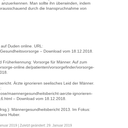
 anzuerkennen. Man sollte ihn überwinden, indem
 vorausschauend durch die Inanspruchnahme von
 auf Duden online. URL:
g/Gesundheitsvorsorge – Download vom 18.12.2018.
nd Früherkennung: Vorsorge für Männer. Auf zum
sorge-online.de/patienten/vorsorgefinder/vorsorge-
018.
richt. Ärzte ignorieren seelisches Leid der Männer.
:
nose/maennergesundheitsbericht-aerzte-ignorieren-
16.html – Download vom 18.12.2018.
(Hrsg.): Männergesundheitsbericht 2013. Im Fokus:
Hans Huber.
Januar 2019 | Zuletzt geändert: 29. Januar 2019