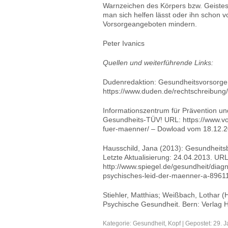
Warnzeichen des Körpers bzw. Geistes
man sich helfen lässt oder ihn schon
Vorsorgeangeboten mindern.
Peter Ivanics
Quellen und weiterführende Links:
Dudenredaktion: Gesundheitsvorsorge
https://www.duden.de/rechtschreibun
Informationszentrum für Prävention u
Gesundheits-TÜV! URL: https://www.vor
fuer-maenner/ – Dowload vom 18.12.2
Hausschild, Jana (2013): Gesundheitsbe
Letzte Aktualisierung: 24.04.2013. URL
http://www.spiegel.de/gesundheit/diag
psychisches-leid-der-maenner-a-8961
Stiehler, Matthias; Weißbach, Lothar 
Psychische Gesundheit. Bern: Verlag 
Kategorie:
Gesundheit
,
Kopf
| Gepostet: 29. 